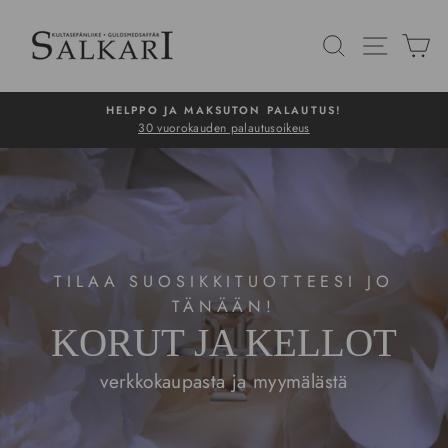
Siirry
SALKARI
sisältöön
HAKU
NAVIG
O
HELPPO JA MAKSUTON PALAUTUS!
30 vuorokauden palautusoikeus
Pysäytä
TILAA SUOSIKKITUOTTEESI JO
TÄNÄÄN!
KORUT JA KELLOT
verkkokaupasta ja myymälästä