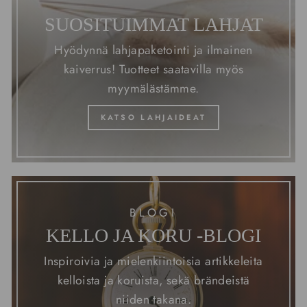
SUOSITUIMMAT LAHJAT
Hyödynnä lahjapaketointi ja ilmainen
kaiverrus! Tuotteet saatavilla myös
myymälästämme.
KATSO LAHJAIDEAT
BLOGI
KELLO JA KORU -BLOGI
Inspiroivia ja mielenkiintoisia artikkeleita
kelloista ja koruista, sekä brändeistä
niiden takana.