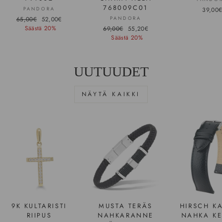
768009C01
PANDORA
39,00
Hinta
65,00€
Ale-
52,00€
PANDORA
Säästä 20%
hinta
Hinta
69,00€
Ale-
55,20€
Säästä 20%
hinta
UUTUUDET
NÄYTÄ KAIKKI
9K KULTARISTI
MUSTA TERÄS
HIRSCH K
RIIPUS
NAHKARANNE
NAHKA K