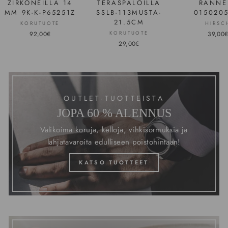
ZIRKONEILLA 14
TERÄSPALOILLA
RANNE
MM 9K-K-P65251Z
SSLB-113MUSTA-
0150205
21.5CM
KORUTUOTE
HIRSC
92,00€
KORUTUOTE
39,00
29,00€
OUTLET-TUOTTEISTA
JOPA 60 % ALENNUS
Valikoima koruja, kelloja, vihkisormuksia ja
lahjatavaroita edulliseen poistohintaan!
KATSO TUOTTEET