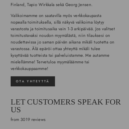
Finland, Tapio Wirkkala sekä Georg Jensen.
Valikoimamme on saatavilla myös verkkokaupasta
nopealla toimituksella, sillä näkyvä valikoima löytyy
varastosta ja toimitusaika vain 1-3 arkipäivää. Jos valitset
toimitustavaksi noudon myymälästä, niin tilauksesi on
noudettavissa jo saman päivän aikana mikäli tuotetta on
varastossa. Älä epäröi ottaa yhteyttä mikäli tulee
kysyttävää tuotteista tai palveluistamme. Me autamme
mielellämme! Tervetuloa myymäläämme tai
verkkokauppaamme!
OTA YHTEYTTÄ
LET CUSTOMERS SPEAK FOR
US
from 3019 reviews