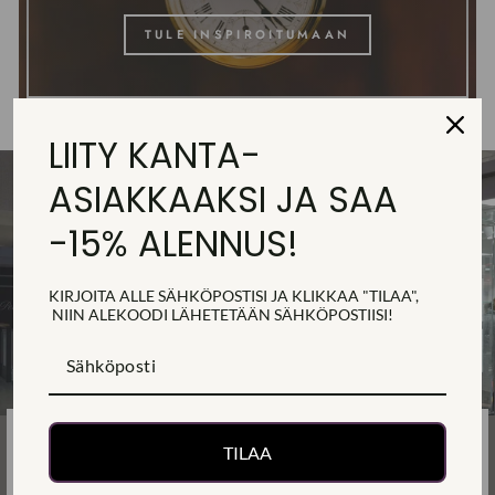
TULE INSPIROITUMAAN
LIITY KANTA-
ASIAKKAAKSI JA SAA
-15% ALENNUS!
KIRJOITA ALLE SÄHKÖPOSTISI JA KLIKKAA "TILAA",
NIIN ALEKOODI
LÄHETETÄÄN
SÄHKÖPOSTIISI!
KULTASEPÄNLIIKE SALKARI
TILAA
MIKSI OSTAA MEILTÄ?