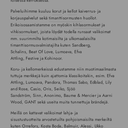
toisessa kerroksessa.
Palveluihimme kuuluu
korut
ja
kellot
kaiverrus- ja
korjauspalvelut sekä
timanttisormusten
huollot.
Erikoisosaamistamme on myöskin
kihlasormukset
ja
vihkisormukset
, joista löydät todella runsaat valikoimat
mm. suurimmilta kotimaisilta ja ulkomaalaisilta
timanttisormusvalmistajilta kuten Sandberg,
Schalins, Beat Of Love, Lumoava, Efva
Attling, Festive ja Kohinoor.
Koru- ja kellomerkeissä edustamme niin muotimaailmasta
tuttuja merkkejä kuin ajattomia klassikoitakin, esim. Efva
Attling, Lumoava, Pandora, Thomas Sabo, Edblad, Lily
and Rose, Casio, Oris, Seiko, Sjöö
Sandström, Sinn, Anonimo, Baume & Mercier ja Aarni
Wood, GANT sekä useita muita tunnettuja brändejä.
Meillä on kattavat valikoimat lahja- ja
sisustustuotteita arvostetuilta pohjoismaisilta merkeiltä
kuten Orrefors, Kosta Boda, Balmuir, Alessi, Ukko