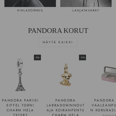
KIHLASORMUS
LAHJATAVARAT
PANDORA KORUT
NÄYTÄ KAIKKI
Ale
Ale
PANDORA PARIISI
PANDORA
PANDORA 
EIFFEL TORNI
LABRADORINNOUT
VAALEANP
CHARM HELA
AJA KOIRANPENTU
N KORURASI
791082
CHARM HELA
PANDO