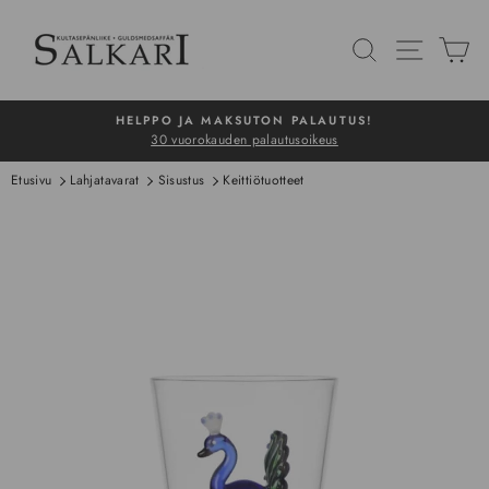
Siirry
sisältöön
HAKU
NAVIG
O
HELPPO JA MAKSUTON PALAUTUS!
30 vuorokauden palautusoikeus
Pysäytä
Etusivu
Lahjatavarat
Sisustus
Keittiötuotteet