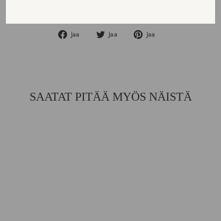
KYSY LISÄTIETOJA
Jaa
Jaa
Jaa
Jaa
Jaa
Jaa
Facebookissa
Twitterissä
Pinterestissä
SAATAT PITÄÄ MYÖS NÄISTÄ
ICHENDORF
MILANO TUMBLER