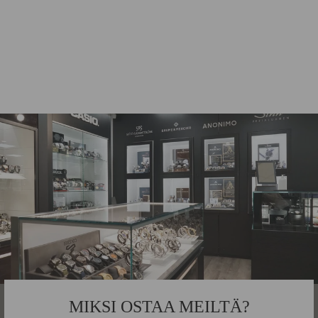
BLUE PEACOCK
JUOMALASI
09352404
ICHENDORF MILANO
22,00€
MIKSI OSTAA MEILTÄ?