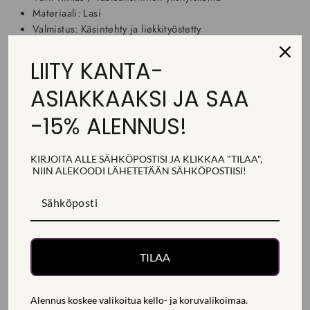
Materiaali: Lasi
Valmistus: Käsintehty ja liekkityöstetty
Mitat: Korkeus 8 cm, halkaisija 8,5 cm
Konepesu: Konepesun kestävä matalassa lämpötilassa
LIITY KANTA-
(suositus 40 °C)
ASIAKKAAKSI JA SAA
Ei sovellu korkeille lämpötiloille, kiehuvalle vedelle tai
mikroaaltouuniin
-15% ALENNUS!
Ichendorf Milano Tumbler Blue Peacock Juomalasi 09352404
on tyylikäs ja ilahduttava lisä kattaukseen, jossa yhdistyvät
KIRJOITA ALLE SÄHKÖPOSTISI JA KLIKKAA "TILAA",
laadukas käsityö ja oivaltava muotoilu. Tilaa nyt nopealla
NIIN ALEKOODI
LÄHETETÄÄN
SÄHKÖPOSTIISI!
toimituksella ja tutustu muihin upeisiin
Ichendorf Milano lasituotteisiin!
TARKEMMAT TUOTETIEDOT
TILAA
TOIMITUS, PALAUTUS JA MAKSAMINEN
Alennus koskee valikoitua kello- ja koruvalikoimaa.