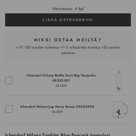
Varastossa: 4 kpl
LISÄÄ OSTOSKORIIN
MIKSI OSTAA MEILTÄ?
▪️ Yli 150 vuoden kokemus ▪️1–3 arkipäivän toimitus ▪️30 päivän
palautus
Ichendorf Milano Bottle Duck Big Vesipullo
09352301
54,00€
Ichendorf Milano Jug Horse Kannu 09352298
54,00€
Ichendorf Milano Tumbler Blue Peacock Juomalasi