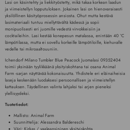
Lasi on käsintehty ja liekkityöstetty, mikä takaa korkean laadun
ja viimeistellyn lopputuloksen. Jokainen lasi on hienovaraisesti
yksilöllinen käsityöprosessin ansiosta. Ohut mutta kestävä
lasimateriaali tuntuu miellyttävältä kädessä ja sopii
monipuolisesti eri juomille vedestä virvokkeisiin ja
cocktaileihin. Lasi kestää konepesun matalassa, enintään 40 °C
lämpötilassa, mutta ei sovellu korkeille lämpötiloille, kiehuvalle
vedelle tai mikroaaltouuniin.
Ichendorf Milano Tumbler Blue Peacock Juomalasi 09352404
toimii yksinään tyylikkäänä yksityiskohtana tai osana Animal
Farm -sarjan näyttävää kokonaisuutta. Yhdistele eri eläinaiheisia
laseja keskenään luodaksesi persoonallisen ja viimeistellyn
kattauksen. Täydellinen valinta lahjaksi tai arjen pieneksi
ylellisyydeksi.
Tuotetiedot:
Mallisto: Animal Farm
Suunnittelija: Alessandra Baldereschi
Väri: Kirkas / vaaleansininen yksityiskohta