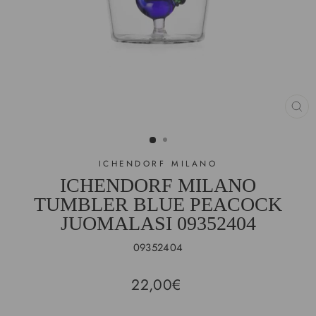
SU
(E
ICHENDORF MILANO
ICHENDORF MILANO
TUMBLER BLUE PEACOCK
JUOMALASI 09352404
09352404
Hinta
22,00€