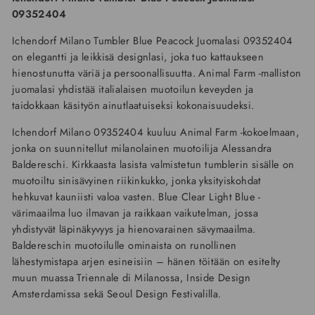
09352404
Ichendorf Milano Tumbler Blue Peacock Juomalasi 09352404
on elegantti ja leikkisä designlasi, joka tuo kattaukseen
hienostunutta väriä ja persoonallisuutta. Animal Farm -malliston
juomalasi yhdistää italialaisen muotoilun keveyden ja
taidokkaan käsityön ainutlaatuiseksi kokonaisuudeksi.
Ichendorf Milano 09352404 kuuluu Animal Farm -kokoelmaan,
jonka on suunnitellut milanolainen muotoilija Alessandra
Baldereschi. Kirkkaasta lasista valmistetun tumblerin sisälle on
muotoiltu sinisävyinen riikinkukko, jonka yksityiskohdat
hehkuvat kauniisti valoa vasten. Blue Clear Light Blue -
värimaailma luo ilmavan ja raikkaan vaikutelman, jossa
yhdistyvät läpinäkyvyys ja hienovarainen sävymaailma.
Baldereschin muotoilulle ominaista on runollinen
lähestymistapa arjen esineisiin – hänen töitään on esitelty
muun muassa Triennale di Milanossa, Inside Design
Amsterdamissa sekä Seoul Design Festivalilla.