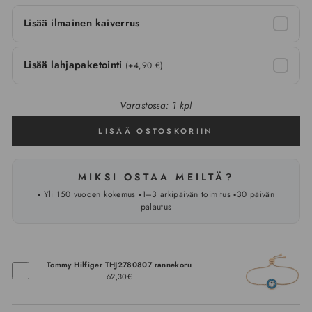
Lisää ilmainen kaiverrus
Lisää lahjapaketointi
(+4,90 €)
Varastossa: 1 kpl
LISÄÄ OSTOSKORIIN
MIKSI OSTAA MEILTÄ?
▪️ Yli 150 vuoden kokemus ▪️1–3 arkipäivän toimitus ▪️30 päivän
palautus
Tommy Hilfiger THJ2780807 rannekoru
62,30€