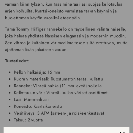
varman kiinnityksen, kun taas mineraalilasi suojaa kellotaulua
arjen kolhuilta. Kvartsikoneisto varmistaa tarkan käynnin ja
huolettoman käytön vuosiksi eteenpäin.
Tämä Tommy Hilfiger rannekello on täydellinen valinta naiselle,
joka haluaa yhdistää klassisen eleganssin ja modernin muodin.
Sen vihreä ja kultainen värimaailma tekee siitä erottuvan, mutta
ajattoman lisän jokaiseen asuun.
Tuotetiedot
:
Kellon halkaisija: 16 mm
Kuoren materiaali: Ruostumaton teräs, kullattu
Ranneke: Vihreä nahka (11 mm leveä) soljella
Kellotaulun väri: Vihreä, kullan väriset osoittimet
Lasi: Mineraalilasi
Koneisto: Kvartsikoneisto
Vesitiiveys: 3 ATM (sateen- ja roiskeenkestävä)
Takuu: 2 vuotta
Tommy Hilfiger Naisten Rannekello TH1782850 on upea