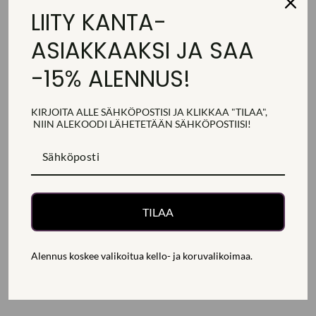
yhdistelmä tyylikkyyttä ja rohkeutta – täydellinen valinta
LIITY KANTA-
naiselle, joka haluaa kantaa asusteissaan ripauksen luksusta ja
ASIAKKAAKSI JA SAA
yksilöllistä väriä.
-15% ALENNUS!
Tilaa nyt nopealla toimituksella tai tutustu muihin
Tommy Hilfiger -rannekelloihin
.
KIRJOITA ALLE SÄHKÖPOSTISI JA KLIKKAA "TILAA",
NIIN ALEKOODI
LÄHETETÄÄN
SÄHKÖPOSTIISI!
TARKEMMAT TUOTETIEDOT
TOIMITUS, PALAUTUS JA MAKSAMINEN
KYSY LISÄTIETOJA
TILAA
Jaa
Jaa
Jaa
Jaa
Jaa
Jaa
Alennus koskee valikoitua kello- ja koruvalikoimaa.
Facebookissa
Twitterissä
Pinterestissä