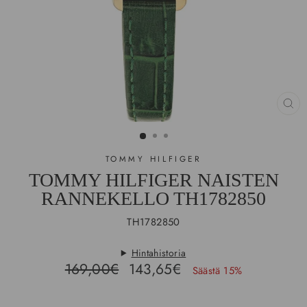
SU
(E
TOMMY HILFIGER
TOMMY HILFIGER NAISTEN
RANNEKELLO TH1782850
TH1782850
Hintahistoria
Hinta
Ale-
169,00€
143,65€
Säästä 15%
hinta