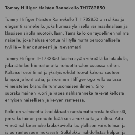
Tommy Hilfiger Naisten Rannekello TH1782850
Tommy Hilfiger Naisten Rannekello TH1782850 on rohkea ja
elegantti rannekello, joka hurmaa ylellisellä värimaailmallaan ja
klassisen sirolla muotoilullaan. Tämä kello on täydellinen valinta
naiselle, joka haluaa erottua hillityllä mutta persoonallisella
tyylillä – hienostuneesti ja itsevarmasti.
Tommy Hilfiger TH1782850 loistaa syvän vihreällä kellotaululla,
joka säteilee hienostunutta hohdetta valon osuessa siihen.
Kultaiset osoittimet ja yksityiskohdat tuovat kokonaisuuteen
lämpöä ja kontrastia, ja ikoninen Hilfiger-logo kellotaulussa
viimeistelee brändille tunnusomaisen ilmeen. Siro
suorakulmainen kuori ja kapea nahkaranneke tekevät kellosta
erityisen naisellisen ja kevyen ranteessa.
Kello on valmistettu laadukkaasta ruostumattomasta teräksestä,
jonka kultainen pinnoite lisää sen arvokkuutta ja kiiltoa. Aito
vihreä nahkaranneke krokokuviolla luo ylellisen vaikutelman ja
istuu ranteeseen mukavasti. Solkilukko mahdollistaa helpon ja