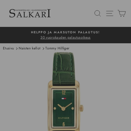
Siirry
sisältöön
HAKU
NAVIG
O
HELPPO JA MAKSUTON PALAUTUS!
30 vuorokauden palautusoikeus
Pysäytä
Etusivu
Naisten kellot
Tommy Hilfiger