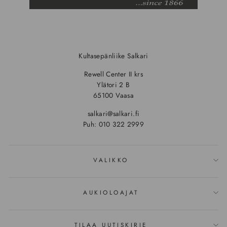
Kultasepänliike Salkari
Rewell Center II krs
Ylätori 2 B
65100 Vaasa
salkari@salkari.fi
Puh: 010 322 2999
VALIKKO
AUKIOLOAJAT
TILAA UUTISKIRJE