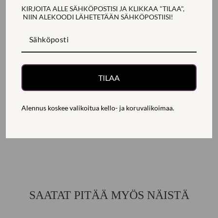
KIRJOITA ALLE SÄHKÖPOSTISI JA KLIKKAA "TILAA",
tilauksesta ja niihin voi lisätä kaiverruksia tai yksilöllisiä
NIIN ALEKOODI
LÄHETETÄÄN
SÄHKÖPOSTIISI!
yksityiskohtia.
TARKEMMAT TUOTETIEDOT
TILAA
TOIMITUS, PALAUTUS JA MAKSAMINEN
KYSY LISÄTIETOJA
Alennus koskee valikoitua kello- ja koruvalikoimaa.
Jaa
Jaa
Jaa
Jaa
Jaa
Jaa
Facebookissa
Twitterissä
Pinterestissä
SAATAT PITÄÄ MYÖS NÄISTÄ