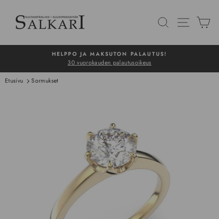
Siirry
sisältöön
HAKU
NAVIG
O
HELPPO JA MAKSUTON PALAUTUS!
30 vuorokauden palautusoikeus
Pysäytä
Etusivu
Sormukset