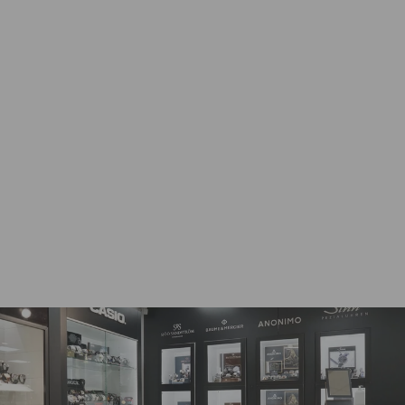
FESTIVE ADELE
TIMANTTISORMUS
651-100
FESTIVE DIAMOND
COLLECTION
Alkaen 2.370,00€