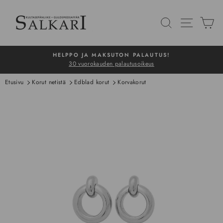
Siirry
sisältöön
HAKU
NAVIG
O
HELPPO JA MAKSUTON PALAUTUS!
30 vuorokauden palautusoikeus
Pysäytä
Etusivu
Korut netistä
Edblad korut
Korvakorut