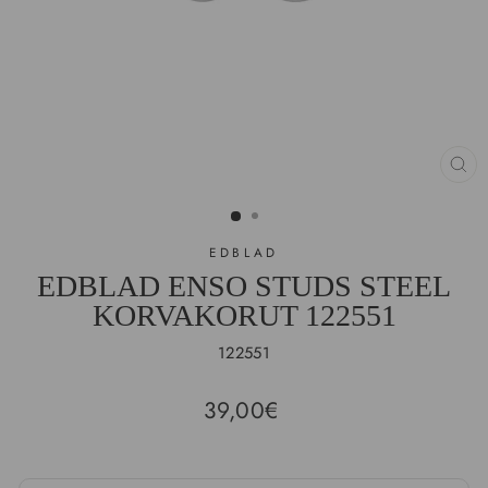
SU
(E
EDBLAD
EDBLAD ENSO STUDS STEEL
KORVAKORUT 122551
122551
Hinta
39,00€