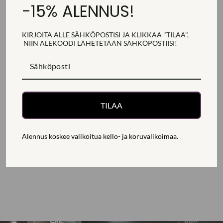
-15% ALENNUS!
SAATAT PITÄÄ MYÖS NÄISTÄ
KIRJOITA ALLE SÄHKÖPOSTISI JA KLIKKAA "TILAA",
NIIN ALEKOODI
LÄHETETÄÄN
SÄHKÖPOSTIISI!
TILAA
EDBLAD ENSO
Alennus koskee valikoitua kello- ja koruvalikoimaa.
STUDS STEEL
KORVAKORUT
122551
EDBLAD
39,00€