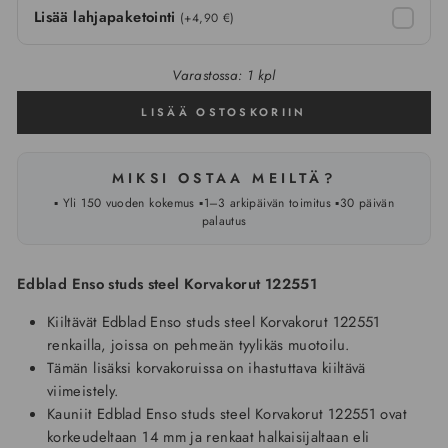
Lisää lahjapaketointi
(+4,90 €)
Varastossa: 1 kpl
LISÄÄ OSTOSKORIIN
MIKSI OSTAA MEILTÄ?
▪️ Yli 150 vuoden kokemus ▪️1–3 arkipäivän toimitus ▪️30 päivän
palautus
Edblad Enso studs steel Korvakorut 122551
Kiiltävät Edblad Enso studs steel Korvakorut 122551
renkailla, joissa on pehmeän tyylikäs muotoilu.
Tämän lisäksi korvakoruissa on ihastuttava kiiltävä
viimeistely.
Kauniit Edblad Enso studs steel Korvakorut 122551 ovat
korkeudeltaan 14 mm ja renkaat halkaisijaltaan eli