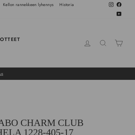
Kellon rannekkeen lyhennys
Historia
Instagram
Facebo
YouTub
OTTEET
KIRJAUDU SISÄÄN
HAKU
OSTO
us
ABO CHARM CLUB
ELA 1228-405-17