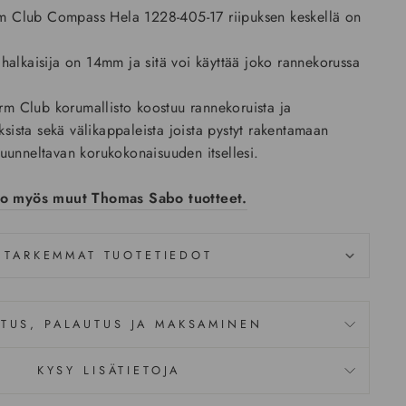
 Club Compass Hela 1228-405-17 riipuksen keskellä on
halkaisija on 14mm ja sitä voi käyttää joko rannekorussa
 Club korumallisto koostuu rannekoruista ja
uksista sekä välikappaleista joista pystyt rakentamaan
uunneltavan korukokonaisuuden itsellesi.
so myös muut Thomas Sabo tuotteet.
TARKEMMAT TUOTETIEDOT
ITUS, PALAUTUS JA MAKSAMINEN
KYSY LISÄTIETOJA