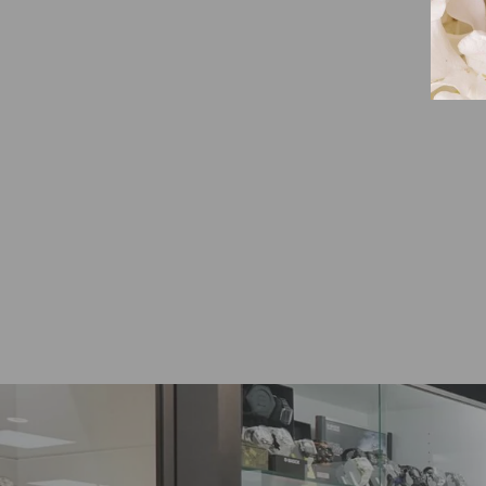
THOMAS SABO CHARM CLUB
COMPASS HELA 1228-405-17
THOMAS SABO
49,00€