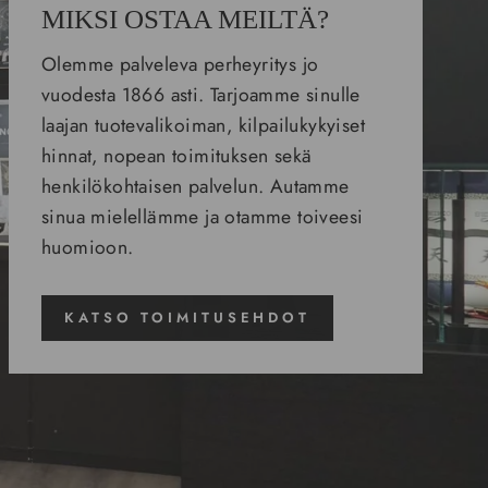
MIKSI OSTAA MEILTÄ?
Olemme palveleva perheyritys jo
vuodesta 1866 asti. Tarjoamme sinulle
laajan tuotevalikoiman, kilpailukykyiset
hinnat, nopean toimituksen sekä
henkilökohtaisen palvelun. Autamme
sinua mielellämme ja otamme toiveesi
huomioon.
KATSO TOIMITUSEHDOT