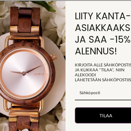
LIITY KANTA-
ASIAKKAAKS
JA SAA -15%
ALENNUS!
KIRJOITA ALLE SÄHKÖPOSTIS
SAATAT PITÄÄ MYÖS NÄISTÄ
JA KLIKKAA "TILAA", NIIN
ALEKOODI
LÄHETETÄÄN
SÄHKÖPOSTIIS
TILAA