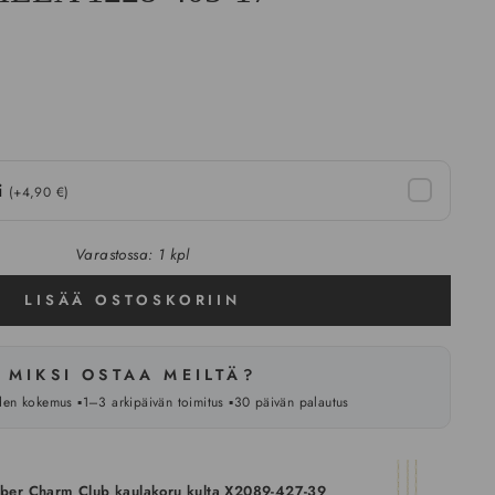
ti
(+4,90 €)
Varastossa: 1 kpl
LISÄÄ OSTOSKORIIN
MIKSI OSTAA MEILTÄ?
oden kokemus ▪️1–3 arkipäivän toimitus ▪️30 päivän palautus
er Charm Club kaulakoru kulta X2089-427-39