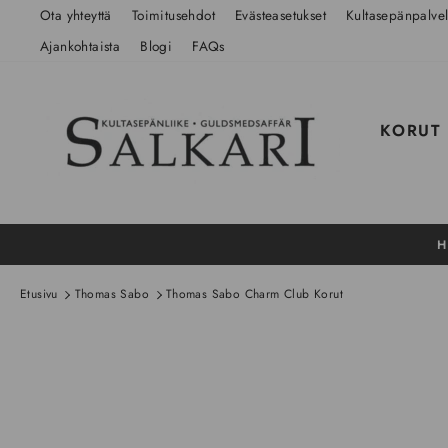
Siirry
Ota yhteyttä
Toimitusehdot
Evästeasetukset
Kultasepänpalvel
sisältöön
Ajankohtaista
Blogi
FAQs
KORUT
H
Etusivu
Thomas Sabo
Thomas Sabo Charm Club Korut