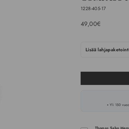
1228-405-17
Hinta
49,00€
Lisää lahjapaketoin
▪️ Yli 150 vu
Thomas Sabo Memb