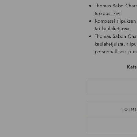
Thomas Sabo Charm
turkoosi kivi.
Kompassi riipuksen 
tai kaulaketjussa.
Thomas Sabon Charm
kaulaketjuista, riip
persoonallisen ja m
Kat
TOIM