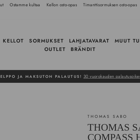
ut
Ostamme kultaa
Kellon osto-opas
Timanttisormuksen osto-opas
KELLOT
SORMUKSET
LAHJATAVARAT
MUUT TU
OUTLET
BRÄNDIT
30 vuorokauden palautusoike
ELPPO JA MAKSUTON PALAUTUS!
Pysäytä
THOMAS SABO
THOMAS S
COMPASS H