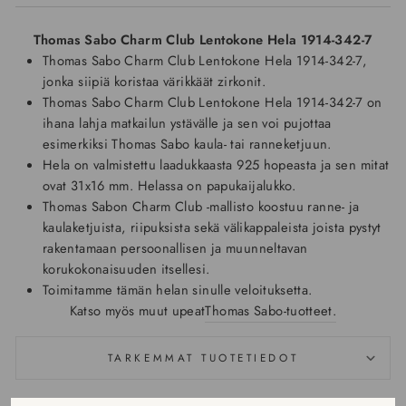
Thomas Sabo Charm Club Lentokone Hela 1914-342-7
Thomas Sabo Charm Club Lentokone Hela 1914-342-7,
jonka siipiä koristaa värikkäät zirkonit.
Thomas Sabo Charm Club Lentokone Hela 1914-342-7 on
ihana lahja matkailun ystävälle ja sen voi pujottaa
esimerkiksi Thomas Sabo kaula- tai ranneketjuun.
Hela on valmistettu laadukkaasta 925 hopeasta ja sen mitat
ovat 31x16 mm. Helassa on papukaijalukko.
Thomas Sabon Charm Club -mallisto koostuu ranne- ja
kaulaketjuista, riipuksista sekä välikappaleista joista pystyt
rakentamaan persoonallisen ja muunneltavan
korukokonaisuuden itsellesi.
Toimitamme tämän helan sinulle veloituksetta.
Katso myös muut upeat
Thomas Sabo
-tuotteet.
TARKEMMAT TUOTETIEDOT