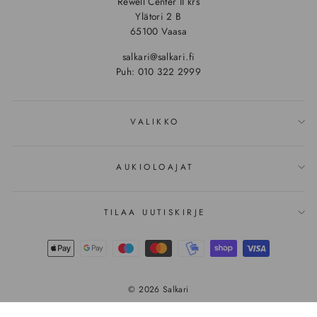
Rewell Center II krs
Ylätori 2 B
65100 Vaasa
salkari@salkari.fi
Puh: 010 322 2999
VALIKKO
AUKIOLOAJAT
TILAA UUTISKIRJE
© 2026 Salkari