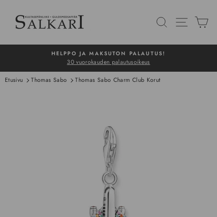
Siirry
sisältöön
HAKU
NAVIG
O
HELPPO JA MAKSUTON PALAUTUS!
30 vuorokauden palautusoikeus
Pysäytä
Etusivu
Thomas Sabo
Thomas Sabo Charm Club Korut