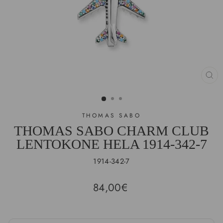
SU
(E
THOMAS SABO
THOMAS SABO CHARM CLUB
LENTOKONE HELA 1914-342-7
1914-342-7
Hinta
84,00€