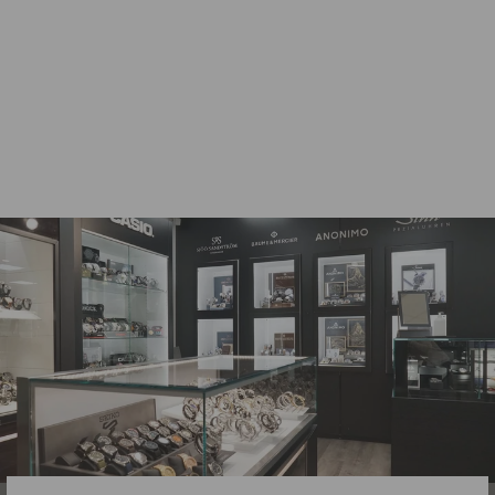
THOMAS SABO
CHARM CLUB
LENTOKONE HELA
1914-342-7
THOMAS SABO
84,00€