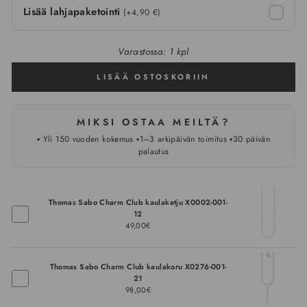
Lisää lahjapaketointi
(+4,90 €)
Varastossa: 1 kpl
LISÄÄ OSTOSKORIIN
MIKSI OSTAA MEILTÄ?
▪️ Yli 150 vuoden kokemus ▪️1–3 arkipäivän toimitus ▪️30 päivän
palautus
Thomas Sabo Charm Club kaulaketju X0002-001-
12
49,00€
Thomas Sabo Charm Club kaulakoru X0276-001-
21
98,00€