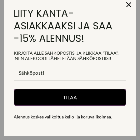
TOIMITUS, PALAUTUS JA MAKSAMINEN
LIITY KANTA-
KYSY LISÄTIETOJA
ASIAKKAAKSI JA SAA
-15% ALENNUS!
Jaa
Jaa
Jaa
Jaa
Jaa
Jaa
Facebookissa
Twitterissä
Pinterestissä
KIRJOITA ALLE SÄHKÖPOSTISI JA KLIKKAA "TILAA",
NIIN ALEKOODI
LÄHETETÄÄN
SÄHKÖPOSTIISI!
SAATAT PITÄÄ MYÖS NÄISTÄ
TILAA
Alennus koskee valikoitua kello- ja koruvalikoimaa.