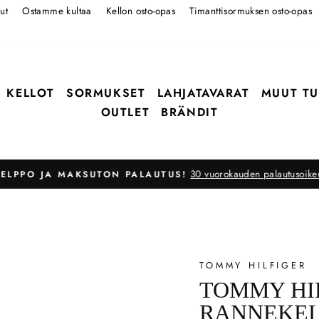
ut
Ostamme kultaa
Kellon osto-opas
Timanttisormuksen osto-opas
KELLOT
SORMUKSET
LAHJATAVARAT
MUUT TU
OUTLET
BRÄNDIT
30 vuorokauden palautusoike
ELPPO JA MAKSUTON PALAUTUS!
Pysäytä
TOMMY HILFIGER
TOMMY HI
RANNEKEL