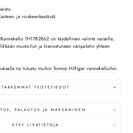
neisto
(sateen- ja roiskeenkestävä)
Rannekello TH1782862 on täydellinen valinta naiselle,
ylikkään muotoilun ja hienostuneen väripaletin yhteen
tuksella tai tutustu muihin
Tommy Hilfiger -rannekelloihin
.
TARKEMMAT TUOTETIEDOT
ITUS, PALAUTUS JA MAKSAMINEN
KYSY LISÄTIETOJA