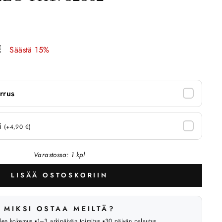
€
Säästä 15%
rrus
ti
(+4,90 €)
Varastossa: 1 kpl
LISÄÄ OSTOSKORIIN
MIKSI OSTAA MEILTÄ?
oden kokemus ▪️1–3 arkipäivän toimitus ▪️30 päivän palautus