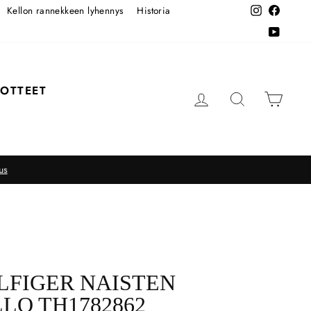
Kellon rannekkeen lyhennys
Historia
Instagram
Facebo
YouTub
OTTEET
KIRJAUDU SISÄÄN
HAKU
OSTO
us
LFIGER NAISTEN
LO TH1782862