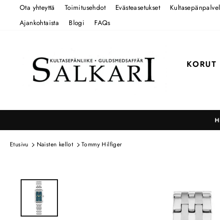
Siirry
Ota yhteyttä
Toimitusehdot
Evästeasetukset
Kultasepänpalvel
sisältöön
Ajankohtaista
Blogi
FAQs
KORUT
H
Etusivu
Naisten kellot
Tommy Hilfiger