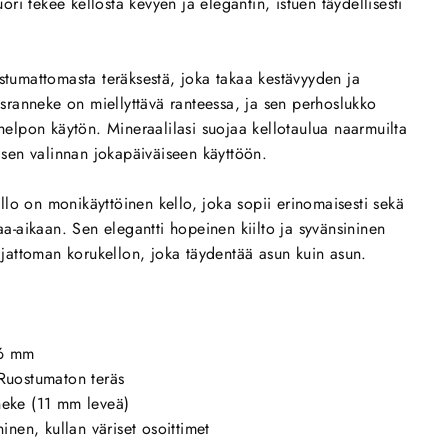
i tekee kellosta kevyen ja elegantin, istuen täydellisesti
ostumattomasta teräksestä, joka takaa kestävyyden ja
räsranneke on miellyttävä ranteessa, ja sen perhoslukko
 helpon käytön. Mineraalilasi suojaa kellotaulua naarmuilta
lisen valinnan jokapäiväiseen käyttöön.
lo on monikäyttöinen kello, joka sopii erinomaisesti sekä
paa-aikaan. Sen elegantti hopeinen kiilto ja syvänsininen
 ajattoman korukellon, joka täydentää asun kuin asun.
16 mm
 Ruostumaton teräs
eke (11 mm leveä)
ninen, kullan väriset osoittimet