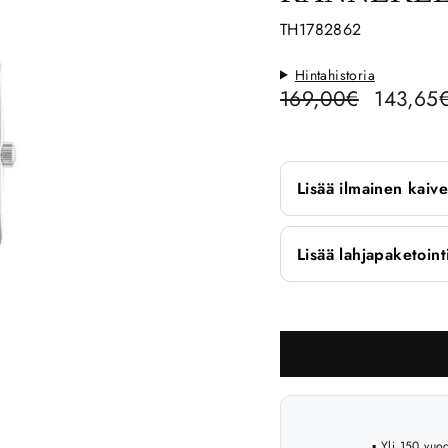
TH1782862
Hintahistoria
Hinta
169,00€
Ale-
143,65
hinta
Lisää ilmainen kaive
Lisää lahjapaketoin
▪️ Yli 150 vu