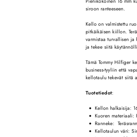
Pienikokoinen 16 mm kuor
siroon ranteeseen.
Kello on valmistettu ru
pitkäikäisen kiillon. Te
varmistaa turvallisen ja
ja tekee siitä käytännöl
Tämä Tommy Hilfiger kel
business-tyyliin että va
kellotaulu tekevät siitä
Tuotetiedot
:
Kellon halkaisija: 
Kuoren materiaali:
Ranneke: Teräsrann
Kellotaulun väri: Si