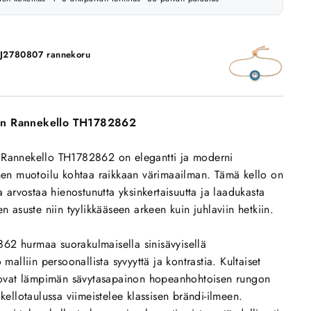
HJ2780807 rannekoru
ten Rannekello TH1782862
 Rannekello TH1782862 on elegantti ja moderni
inen muotoilu kohtaa raikkaan värimaailman. Tämä kello on
ka arvostaa hienostunutta yksinkertaisuutta ja laadukasta
en asuste niin tyylikkääseen arkeen kuin juhlaviin hetkiin.
62 hurmaa suorakulmaisella sinisävyisellä
 malliin persoonallista syvyyttä ja kontrastia. Kultaiset
 luovat lämpimän sävytasapainon hopeanhohtoisen rungon
 kellotaulussa viimeistelee klassisen brändi-ilmeen.