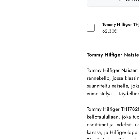
Tommy Hilfiger T
62,30€
Tommy Hilfiger Nais
Tommy Hilfiger Naisten
rannekello, jossa klass
suunniteltu naiselle, jo
viimeistelyä – täydellin
Tommy Hilfiger TH17828
kellotaulullaan, joka tuo
osoittimet ja indeksit
kanssa, ja Hilfiger-logo