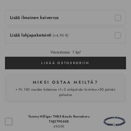
Lisää ilmainen kaiverrus
Lisää lahjapaketointi
(+4,90 €)
Varastossa: 1 kpl
LISÄÄ OSTOSKORIIN
MIKSI OSTAA MEILTÄ?
▪️ Yli 150 vuoden kokemus ▪️1–3 arkipäivän toimitus ▪️30 päivän
palautus
Tommy Hilfiger TH85 Beads Rannekoru
THJ2790608
69,00€