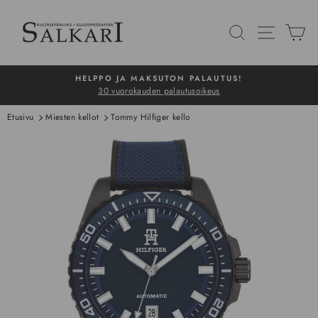
Siirry
sisältöön
HAKU
NAVIG
O
HELPPO JA MAKSUTON PALAUTUS!
30 vuorokauden palautusoikeus
Pysäytä
Etusivu
Miesten kellot
Tommy Hilfiger kello