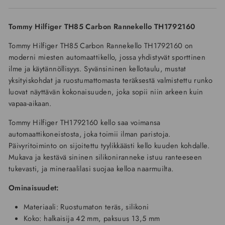
Tommy Hilfiger TH85 Carbon Rannekello TH1792160
Tommy Hilfiger TH85 Carbon Rannekello TH1792160 on
moderni miesten automaattikello, jossa yhdistyvät sporttinen
ilme ja käytännöllisyys. Syvänsininen kellotaulu, mustat
yksityiskohdat ja ruostumattomasta teräksestä valmistettu runko
luovat näyttävän kokonaisuuden, joka sopii niin arkeen kuin
vapaa-aikaan.
Tommy Hilfiger TH1792160 kello saa voimansa
automaattikoneistosta, joka toimii ilman paristoja.
Päivyritoiminto on sijoitettu tyylikkäästi kello kuuden kohdalle.
Mukava ja kestävä sininen silikoniranneke istuu ranteeseen
tukevasti, ja mineraalilasi suojaa kelloa naarmuilta.
Ominaisuudet:
Materiaali: Ruostumaton teräs, silikoni
Koko: halkaisija 42 mm, paksuus 13,5 mm