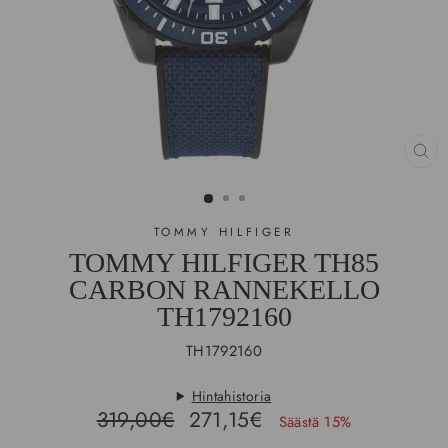
SU
(E
TOMMY HILFIGER
TOMMY HILFIGER TH85
CARBON RANNEKELLO
TH1792160
TH1792160
Hintahistoria
Hinta
Ale-
319,00€
271,15€
Säästä 15%
hinta