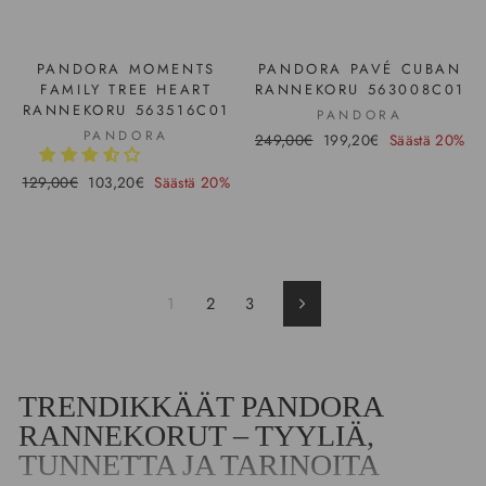
PANDORA MOMENTS
PANDORA PAVÉ CUBAN
FAMILY TREE HEART
RANNEKORU 563008C01
RANNEKORU 563516C01
PANDORA
PANDORA
Hinta
249,00€
Ale-
199,20€
Säästä 20%
hinta
Hinta
129,00€
Ale-
103,20€
Säästä 20%
hinta
1
2
3
Seuraava
TRENDIKKÄÄT PANDORA
RANNEKORUT – TYYLIÄ,
TUNNETTA JA TARINOITA