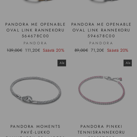
PANDORA ME OPENABLE
PANDORA ME OPENABLE
OVAL LINK RANNEKORU
OVAL LINK RANNEKORU
564678C00
594678C00
PANDORA
PANDORA
Hinta
139,00€
Ale-
111,20€
Säästä 20%
Hinta
89,00€
Ale-
71,20€
Säästä 20%
hinta
hinta
Ale
Ale
PANDORA MOMENTS
PANDORA PINKKI
PAVÉ-LUKKO
TENNISRANNEKORU