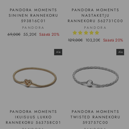
PANDORA MOMENTS
PANDORA MOMENTS
SININEN RANNEKORU
NASTAKETJU
593816C01
RANNEKORU 562731C00
PANDORA
PANDORA
Hinta
69,00€
Ale-
55,20€
Säästä 20%
hinta
Hinta
129,00€
Ale-
103,20€
Säästä 20%
hinta
Ale
Ale
PANDORA MOMENTS
PANDORA MOMENTS
IKUISUUS LUKKO
TWISTED RANNEKORU
RANNEKORU 563758C01
593757C00