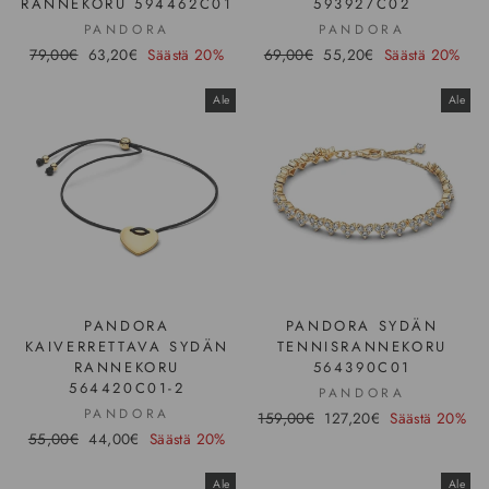
RANNEKORU 594462C01
593927C02
PANDORA
PANDORA
Hinta
79,00€
Ale-
63,20€
Säästä 20%
Hinta
69,00€
Ale-
55,20€
Säästä 20%
hinta
hinta
Ale
Ale
PANDORA
PANDORA SYDÄN
KAIVERRETTAVA SYDÄN
TENNISRANNEKORU
RANNEKORU
564390C01
564420C01-2
PANDORA
PANDORA
Hinta
159,00€
Ale-
127,20€
Säästä 20%
Hinta
55,00€
Ale-
44,00€
Säästä 20%
hinta
hinta
Ale
Ale