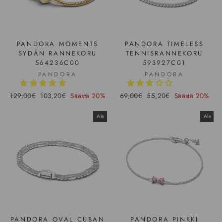
PANDORA MOMENTS
PANDORA TIMELESS
SYDÄN RANNEKORU
TENNISRANNEKORU
564236C00
593927C01
PANDORA
PANDORA
Hinta
129,00€
Ale-
103,20€
Säästä 20%
Hinta
69,00€
Ale-
55,20€
Säästä 20%
hinta
hinta
Ale
Ale
PANDORA OVAL CUBAN
PANDORA PINKKI