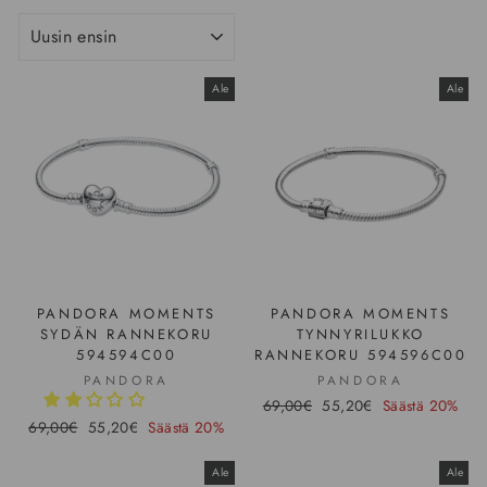
LAJITTELE
Ale
Ale
PANDORA MOMENTS
PANDORA MOMENTS
SYDÄN RANNEKORU
TYNNYRILUKKO
594594C00
RANNEKORU 594596C00
PANDORA
PANDORA
Hinta
69,00€
Ale-
55,20€
Säästä 20%
Hinta
69,00€
Ale-
55,20€
Säästä 20%
hinta
hinta
Ale
Ale