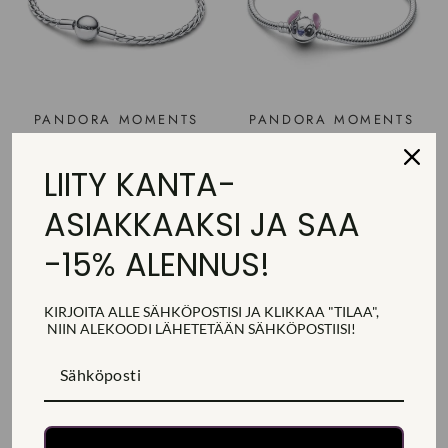
PANDORA MOMENTS
PANDORA MOMENTS
WING CHAIN
DISNEY STITCH
RANNEKORU 594028C00
RANNEKORU 593738C01
LIITY KANTA-
PANDORA
PANDORA
Hinta
75,00€
Ale-
60,00€
Säästä 20%
Hinta
99,00€
Ale-
79,20€
Säästä 20%
ASIAKKAAKSI JA SAA
hinta
hinta
Ale
Ale
-15% ALENNUS!
KIRJOITA ALLE SÄHKÖPOSTISI JA KLIKKAA "TILAA",
NIIN ALEKOODI
LÄHETETÄÄN
SÄHKÖPOSTIISI!