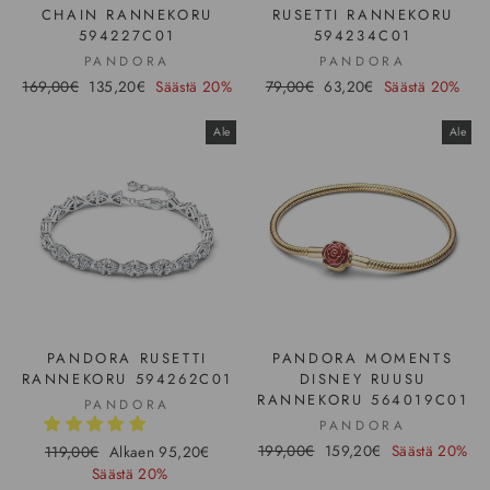
CHAIN RANNEKORU
RUSETTI RANNEKORU
594227C01
594234C01
PANDORA
PANDORA
Hinta
169,00€
Ale-
135,20€
Säästä 20%
Hinta
79,00€
Ale-
63,20€
Säästä 20%
hinta
hinta
Ale
Ale
PANDORA RUSETTI
PANDORA MOMENTS
RANNEKORU 594262C01
DISNEY RUUSU
RANNEKORU 564019C01
PANDORA
PANDORA
Hinta
199,00€
Ale-
159,20€
Säästä 20%
Hinta
119,00€
Ale-
Alkaen 95,20€
hinta
Säästä 20%
hinta