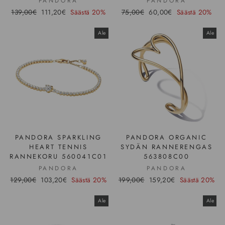
PANDORA
PANDORA
Hinta
139,00€
Ale-
111,20€
Säästä 20%
Hinta
75,00€
Ale-
60,00€
Säästä 20%
hinta
hinta
Ale
Ale
PANDORA SPARKLING
PANDORA ORGANIC
HEART TENNIS
SYDÄN RANNERENGAS
RANNEKORU 560041C01
563808C00
PANDORA
PANDORA
Hinta
129,00€
Ale-
103,20€
Säästä 20%
Hinta
199,00€
Ale-
159,20€
Säästä 20%
hinta
hinta
Ale
Ale