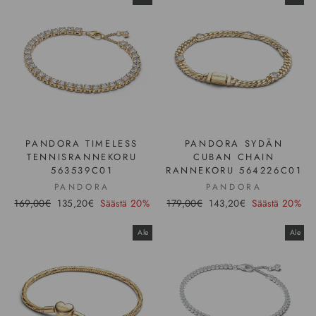
PANDORA TIMELESS
PANDORA SYDÄN
TENNISRANNEKORU
CUBAN CHAIN
563539C01
RANNEKORU 564226C01
PANDORA
PANDORA
Hinta
169,00€
Ale-
135,20€
Säästä 20%
Hinta
179,00€
Ale-
143,20€
Säästä 20%
hinta
hinta
Ale
Ale