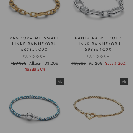
PANDORA ME SMALL
PANDORA ME BOLD
LINKS RANNEKORU
LINKS RANNEKORU
563829C00
593854C00
PANDORA
PANDORA
Hinta
129,00€
Ale-
Alkaen 103,20€
Hinta
119,00€
Ale-
95,20€
Säästä 20%
Säästä 20%
hinta
hinta
Ale
Ale