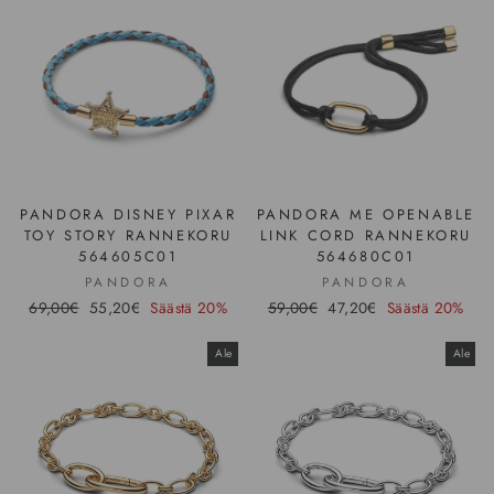
PANDORA DISNEY PIXAR
PANDORA ME OPENABLE
TOY STORY RANNEKORU
LINK CORD RANNEKORU
564605C01
564680C01
PANDORA
PANDORA
Hinta
69,00€
Ale-
55,20€
Säästä 20%
Hinta
59,00€
Ale-
47,20€
Säästä 20%
hinta
hinta
Ale
Ale