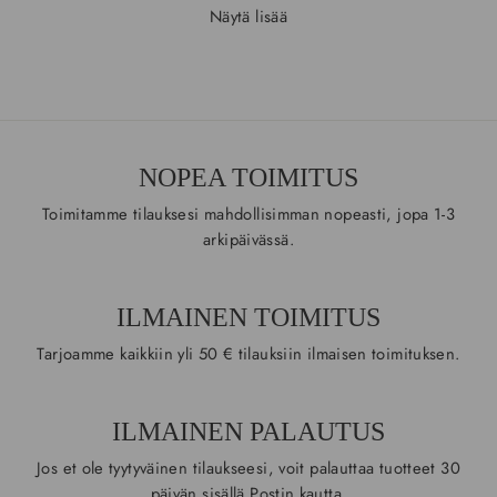
Näytä lisää
Pandora
rannekoru ei ole vain koru, vaan osa kantajansa
tarinaa. Salkarin valikoimasta löydät laajan kokoelman Pandora
rannekoruja, jotka yhdistävät laadukkaan muotoilun, tunteisiin
vetoavan estetiikan ja mahdollisuuden yksilölliseen ilmaisuun.
Olitpa rakentamassa omaa tarinaasi Moments-keräilyrannekorun
avulla tai etsimässä juhlavampaa ilmettä, meiltä löydät ajattomia
NOPEA TOIMITUS
vaihtoehtoja.
Toimitamme tilauksesi mahdollisimman nopeasti, jopa 1-3
arkipäivässä.
PANDORA-MALLISTOT TUTUKSI
ILMAINEN TOIMITUS
Pandoran maailmassa on useita mallistoja, jotka palvelevat
Tarjoamme kaikkiin yli 50 € tilauksiin ilmaisen toimituksen.
erilaisia tyylejä ja tunnelmia.
Pandora Moments
on tunnetuin mallisto, jonka idea perustuu
yksilöllisesti muokattaviin keräilyrannekoruihin. Moments
ILMAINEN PALAUTUS
rannekorut kertovat kantajansa tarinaa, ja niihin voi lisätä
Jos et ole tyytyväinen tilaukseesi, voit palauttaa tuotteet 30
heloja, jotka symboloivat elämän merkityksellisiä hetkiä.
päivän sisällä Postin kautta.