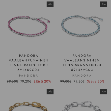
Ale
Ale
PANDORA
PANDORA
VAALEANPUNAINEN
VAALEANSININEN
TENNISRANNEKORU
TENNISRANNEKORU
591469C04
591469C03
PANDORA
PANDORA
Hinta
99,00€
Ale-
79,20€
Säästä 20%
Hinta
99,00€
Ale-
79,20€
Säästä 20%
hinta
hinta
Ale
Ale