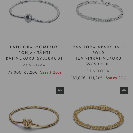
PANDORA MOMENTS
PANDORA SPARKLING
POHJANTÄHTI
BOLD
RANNEKORU 593584C01
TENNISRANNEKORU
593539C01
PANDORA
PANDORA
Hinta
79,00€
Ale-
63,20€
Säästä 20%
Hinta
139,00€
Ale-
111,20€
Säästä 20%
hinta
hinta
Ale
Ale