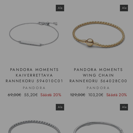
Ale
Ale
PANDORA MOMENTS
PANDORA MOMENTS
KAIVERRETTAVA
WING CHAIN
RANNEKORU 594010C01
RANNEKORU 564028C00
PANDORA
PANDORA
Hinta
69,00€
Ale-
55,20€
Säästä 20%
Hinta
129,00€
Ale-
103,20€
Säästä 20%
hinta
hinta
Ale
Ale