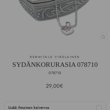
SU
(E
REMMITALO VIROLAINEN
SYDÄNKORURASIA 078710
078710
Hinta
29,00€
Lisää ilmainen kaiverrus