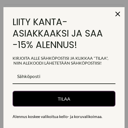
TARKEMMAT TUOTETIEDOT
LIITY KANTA-
ASIAKKAAKSI JA SAA
TOIMITUS, PALAUTUS JA MAKSAMINEN
-15% ALENNUS!
KYSY LISÄTIETOJA
KIRJOITA ALLE SÄHKÖPOSTISI JA KLIKKAA "TILAA",
Jaa
Jaa
Jaa
Jaa
Jaa
Jaa
NIIN ALEKOODI
LÄHETETÄÄN
SÄHKÖPOSTIISI!
Facebookissa
Twitterissä
Pinterestissä
SAATAT PITÄÄ MYÖS NÄISTÄ
TILAA
Alennus koskee valikoitua kello- ja koruvalikoimaa.