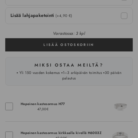
Lisää lahjapaketointi
(+4,90 €)
Varastossa: 3 kpl
LISÄÄ OSTOSKORIIN
MIKSI OSTAA MEILTÄ?
▪️ Yli 150 vuoden kokemus ▪️1–3 arkipäivän toimitus ▪️30 päivän
palautus
Hopeinen kastesormus H77
47,00€
Hopeinen kastesormus kirkkaalla kivellä H6003Z
40,00€