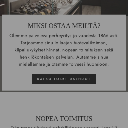
MIKSI OSTAA MEILTÄ?
Olemme palveleva perheyritys jo vuodesta 1866 asti.
Tarjoamme sinulle laajan tuotevalikoiman,
kilpailukykyiset hinnat, nopean toimituksen sekä
henkilökohtaisen palvelun. Autamme sinua
mielellämme ja otamme toiveesi huomioon.
KATSO TOIMITUSEHDOT
NOPEA TOIMITUS
Toimitamme tilauksesi mahdollisimman nopeasti, jopa 1-3