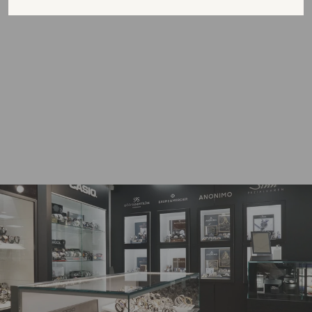
SYDÄNKORURASIA
078710
REMMITALO
VIROLAINEN
29,00€