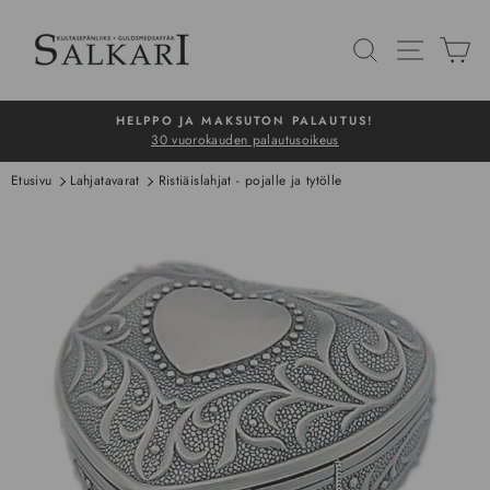
Siirry
sisältöön
HAKU
NAVIG
O
HELPPO JA MAKSUTON PALAUTUS!
30 vuorokauden palautusoikeus
Pysäytä
Etusivu
Lahjatavarat
Ristiäislahjat - pojalle ja tytölle