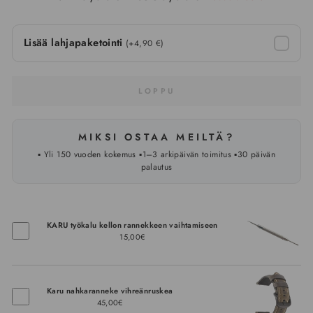
hinta
Lisää lahjapaketointi
(+4,90 €)
LOPPU
MIKSI OSTAA MEILTÄ?
▪️ Yli 150 vuoden kokemus ▪️1–3 arkipäivän toimitus ▪️30 päivän
palautus
KARU työkalu kellon rannekkeen vaihtamiseen
15,00€
Karu nahkaranneke vihreänruskea
45,00€