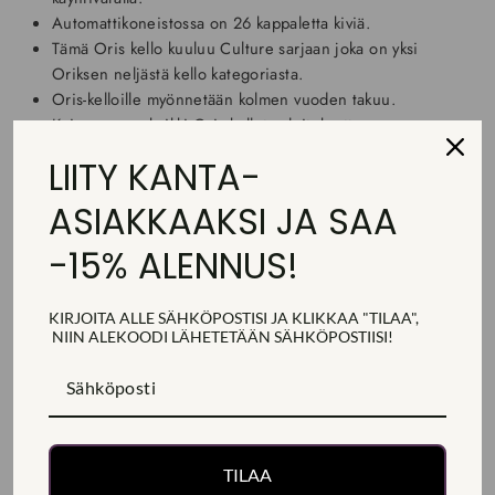
Automattikoneistossa on 26 kappaletta kiviä.
Tämä Oris kello kuuluu Culture sarjaan joka on yksi
Oriksen neljästä kello kategoriasta.
Oris-kelloille myönnetään kolmen vuoden takuu.
Kaiverramme kaikki Oris kellot veloituksetta.
LIITY KANTA-
TARKEMMAT TUOTETIEDOT
ASIAKKAAKSI JA SAA
-15% ALENNUS!
TOIMITUS, PALAUTUS JA MAKSAMINEN
KYSY LISÄTIETOJA
KIRJOITA ALLE SÄHKÖPOSTISI JA KLIKKAA "TILAA",
NIIN ALEKOODI
LÄHETETÄÄN
SÄHKÖPOSTIISI!
Jaa
Jaa
Jaa
Jaa
Jaa
Jaa
Facebookissa
Twitterissä
Pinterestissä
TILAA