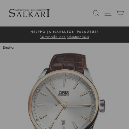
Siirry
sisältöön
HAKU
NAVIG
O
HELPPO JA MAKSUTON PALAUTUS!
30 vuorokauden palautusoikeus
Pysäytä
Etusivu