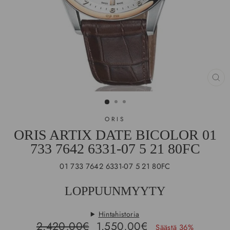
SU
(E
ORIS
ORIS ARTIX DATE BICOLOR 01
733 7642 6331-07 5 21 80FC
01 733 7642 6331-07 5 21 80FC
LOPPUUNMYYTY
Hintahistoria
Hinta
Ale-
2.420,00€
1.550,00€
Säästä 36%